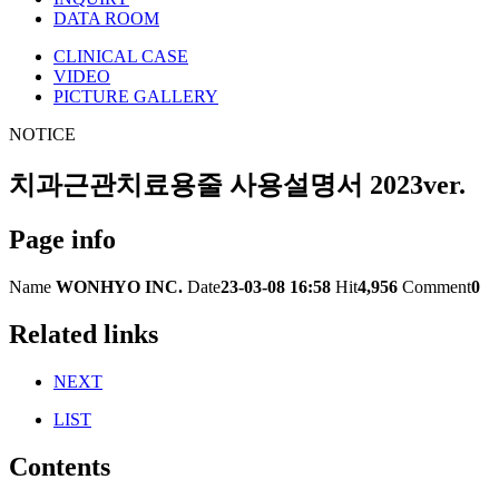
DATA ROOM
CLINICAL CASE
VIDEO
PICTURE GALLERY
NOTICE
치과근관치료용줄 사용설명서 2023ver.
Page info
Name
WONHYO INC.
Date
23-03-08 16:58
Hit
4,956
Comment
0
Related links
NEXT
LIST
Contents